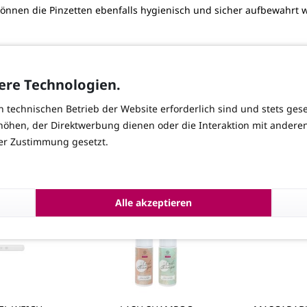
können die Pinzetten ebenfalls hygienisch und sicher aufbewahrt 
0 x 20 mm
ere Technologien.
n technischen Betrieb der Website erforderlich sind und stets ges
höhen, der Direktwerbung dienen oder die Interaktion mit andere
ner Zustimmung gesetzt.
h
Alle akzeptieren