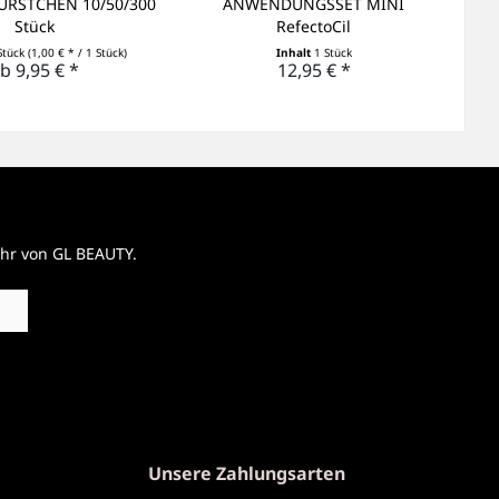
RSTCHEN 10/50/300
ANWENDUNGSSET MINI
Stück
RefectoCil
Stück
(1,00 € * / 1 Stück)
Inhalt
1 Stück
b 9,95 € *
12,95 € *
ehr von GL BEAUTY.
Unsere Zahlungsarten