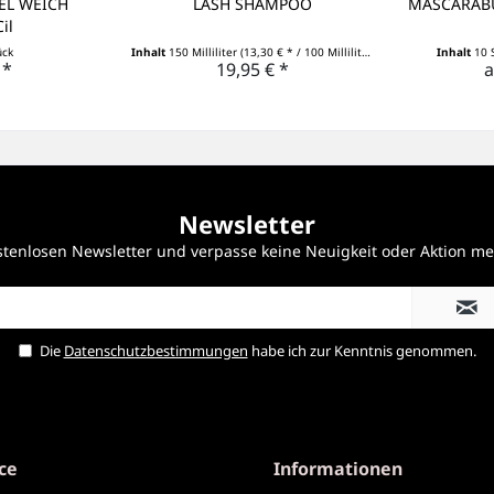
EL WEICH
LASH SHAMPOO
MASCARABÜ
il
ück
Inhalt
150 Milliliter
(13,30 € * / 100 Milliliter)
Inhalt
10 
 *
19,95 € *
a
Newsletter
tenlosen Newsletter und verpasse keine Neuigkeit oder Aktion m
Die
Datenschutzbestimmungen
habe ich zur Kenntnis genommen.
ce
Informationen