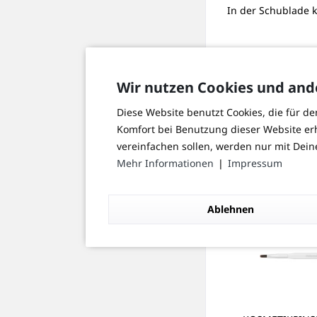
In der Schublade 
Maße: ca. 150 x 8
Wir nutzen Cookies und and
Farbe: weiß / pink
Diese Website benutzt Cookies, die für de
Komfort bei Benutzung dieser Website er
vereinfachen sollen, werden nur mit Dei
Mehr Informationen
❘
Impressum
Kunden kauften auc
Ablehnen